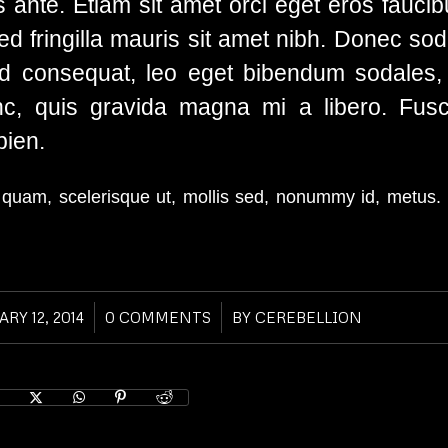
 ante. Etiam sit amet orci eget eros faucibu
ed fringilla mauris sit amet nibh. Donec sod
 consequat, leo eget bibendum sodales, 
c, quis gravida magna mi a libero. Fusc
pien.
 quam, scelerisque ut, mollis sed, nonummy id, metus
RY 12, 2014
/
0 COMMENTS
/
BY
CEREBELLION