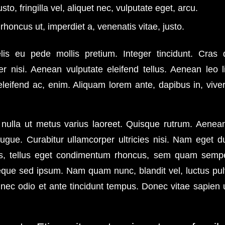
to, fringilla vel, aliquet nec, vulputate eget, arcu.
 rhoncus ut, imperdiet a, venenatis vitae, justo.
lis eu pede mollis pretium. Integer tincidunt. Cras
nisi. Aenean vulputate eleifend tellus. Aenean leo lig
leifend ac, enim. Aliquam lorem ante, dapibus in, viverr
 nulla ut metus varius laoreet. Quisque rutrum. Aenea
 augue. Curabitur ullamcorper ultricies nisi. Nam eget d
 tellus eget condimentum rhoncus, sem quam semper
que sed ipsum. Nam quam nunc, blandit vel, luctus pulvi
ec odio et ante tincidunt tempus. Donec vitae sapien u