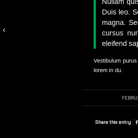
Nullam quis
Duis leo. S
magna. Sed
Entry with Post Format “Video”
cursus nun
eleifend sa
Vestibulum purus
lorem in du.
FEBRUA
Share this entry