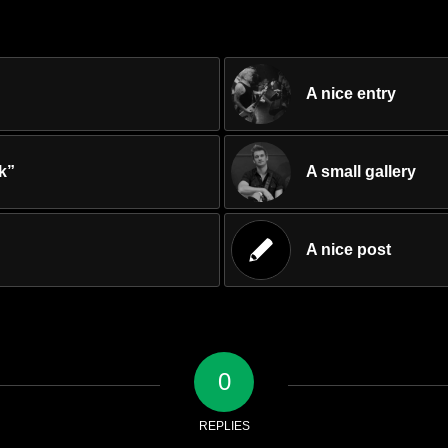
A nice entry
nk”
A small gallery
A nice post
0
REPLIES