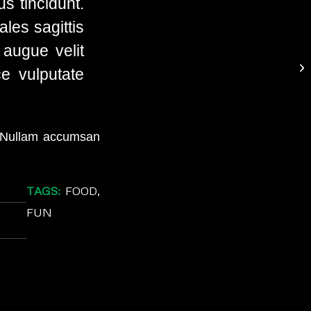
s tincidunt.
ales sagittis
augue velit
Co
e vulputate
. Nullam accumsan
TAGS:
FOOD
,
FUN